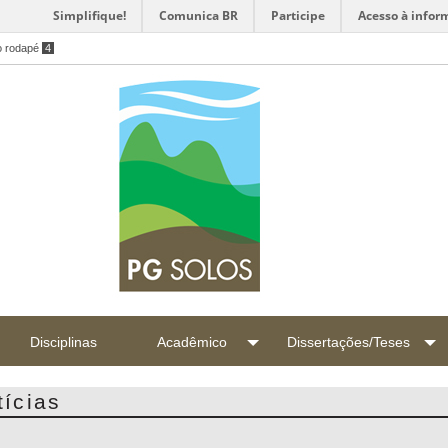
Simplifique!
Comunica BR
Participe
Acesso à infor
o rodapé
4
Disciplinas
Acadêmico
Dissertações/Teses
tícias