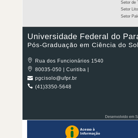
Setor de 
Setor Lito
Setor Pal
Universidade Federal do Par
Pós-Graduação em Ciência do So
Rua dos Funcionários 1540
80035-050 | Curitiba |
pgcisolo@ufpr.br
(41)3350-5648
Desenvolvido em So