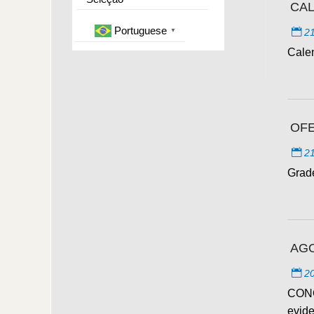
CAL
Portuguese
21
▼
Cale
OFE
21
Grade
AGO
20
CONC
evide