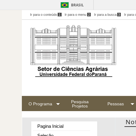
BRASIL
Ir para o conteúdo
1
Ir para o menu
2
Ir para a busca
3
Ir para 
Pesquisa
O Programa
Pessoas
Projetos
No
Pagina Inicial
Seleção