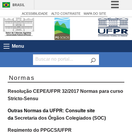
BRASIL
Simplifique!
ACESSIBILIDADE
ALTO CONTRASTE
MAPA DO SITE
Comunica BR
Participe
Acesso à informação
Menu
Legislação
Canais
Normas
Resolução CEPE/UFPR 32/2017 Normas para curso
Stricto-Sensu
Outras Normas da UFPR: Consulte site
da
Secretaria dos Órgãos Colegiados (SOC
)
Regimento do PPGCS/UFPR