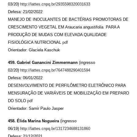
03/20)
http://lattes.cnpq.br/2935598320031633
Defesa: 21/02/2022
MANEJO DE INOCULANTES DE BACTÉRIAS PROMOTORAS DE
CRESCIMENTO VEGETAL EM Araucaria angustifolia PARA A
PRODUÇÃO DE MUDAS COM ELEVADA QUALIDADE
FISIOLÓGICA NUTRICIONAL
pdf
Orientador: Glaciela Kaschuk
459. Gabriel Ganancini Zimmermann
(ingresso
02/20)
http://lattes.cnpq.br/7647488290401594
Defesa: 06/01/2022
DESENVOLVIMENTO DE PERFILÔMETRO ELETRÔNICO PARA
MENSURAÇÃO DE VARIÁVEIS DE MOBILIZAÇÃO EM PREPARO
DO SOLO
pdf
Orientador: Samir Paulo Jasper
458. Élida Marina Nogueira
(ingresso
06/19)
http://lattes.cnpq.br/1317234688131860
Defesa: 21/12/2021