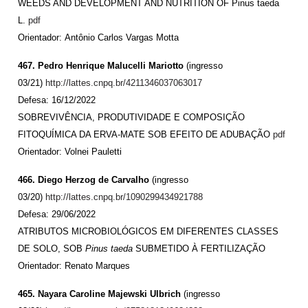
WEEDS AND DEVELOPMENT AND NUTRITION OF Pinus taeda
L.
pdf
Orientador: Antônio Carlos Vargas Motta
467. Pedro Henrique Malucelli Mariotto
(ingresso
03/21)
http://lattes.cnpq.br/4211346037063017
Defesa: 16/12/2022
SOBREVIVÊNCIA, PRODUTIVIDADE E COMPOSIÇÃO
FITOQUÍMICA DA ERVA-MATE SOB EFEITO DE ADUBAÇÃO
pdf
Orientador: Volnei Pauletti
466. Diego Herzog de Carvalho
(ingresso
03/20)
http://lattes.cnpq.br/1090299434921788
Defesa: 29/06/2022
ATRIBUTOS MICROBIOLÓGICOS EM DIFERENTES CLASSES
DE SOLO, SOB
Pinus taeda
SUBMETIDO À FERTILIZAÇÃO
Orientador: Renato Marques
465. Nayara Caroline Majewski Ulbrich
(ingresso