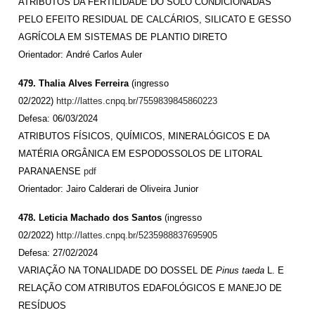
ATRIBUTOS DA FERTILIDADE DO SOLO CONDICIONADAS
PELO EFEITO RESIDUAL DE CALCÁRIOS, SILICATO E GESSO
AGRÍCOLA EM SISTEMAS DE PLANTIO DIRETO
Orientador: André Carlos Auler
479. Thalia Alves Ferreira
(ingresso
02/2022)
http://lattes.cnpq.br/7559839845860223
Defesa: 06/03/2024
ATRIBUTOS FÍSICOS, QUÍMICOS, MINERALÓGICOS E DA
MATÉRIA ORGÂNICA EM ESPODOSSOLOS DE LITORAL
PARANAENSE
pdf
Orientador: Jairo Calderari de Oliveira Junior
478. Leticia Machado dos Santos
(ingresso
02/2022)
http://lattes.cnpq.br/5235988837695905
Defesa: 27/02/2024
VARIAÇÃO NA TONALIDADE DO DOSSEL DE
Pinus taeda
L. E
RELAÇÃO COM ATRIBUTOS EDAFOLÓGICOS E MANEJO DE
RESÍDUOS