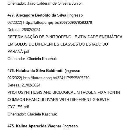
Orientador: Jairo Calderari de Oliveira Junior
477.
Alexandre Bertoldo da Silva
(ingresso
02/2022)
http://lattes.cnpq.br/2067539078583379
Defesa: 26/02/2024
DETERMINAÇÃO DE P-NITROFENOL E ATIVIDADE ENZIMÁTICA
EM SOLOS DE DIFERENTES CLASSES DO ESTADO DO
PARANÁ
pdf
Orientador: Glaciela Kaschuk
476. Heloísa da Silva Baldinotti
(ingresso
02/2022)
http://lattes.cnpq.br/3241179595805270
Defesa: 21/02/2024
PHOTOSYNTHESIS AND BIOLOGICAL NITROGEN FIXATION IN
COMMON BEAN CULTIVARS WITH DIFFERENT GROWTH
CYCLES
pdf
Orientador: Glaciela Kaschuk
475. Kaline Aparecida Wagner
(ingresso