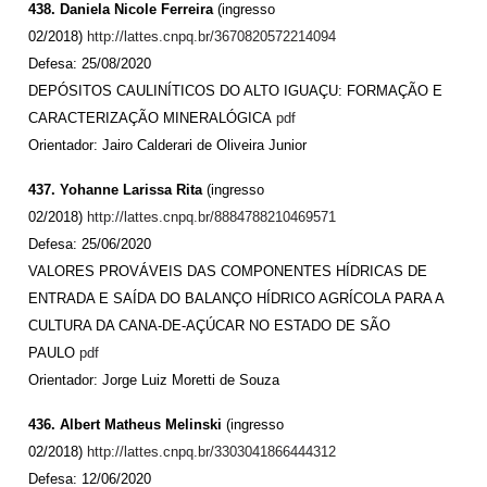
438. Daniela Nicole Ferreira
(ingresso
02/2018)
http://lattes.cnpq.br/3670820572214094
Defesa: 25/08/2020
DEPÓSITOS CAULINÍTICOS DO ALTO IGUAÇU: FORMAÇÃO E
CARACTERIZAÇÃO MINERALÓGICA
pdf
Orientador: Jairo Calderari de Oliveira Junior
437. Yohanne Larissa Rita
(ingresso
02/2018)
http://lattes.cnpq.br/8884788210469571
Defesa: 25/06/2020
VALORES PROVÁVEIS DAS COMPONENTES HÍDRICAS DE
ENTRADA E SAÍDA DO BALANÇO HÍDRICO AGRÍCOLA PARA A
CULTURA DA CANA-DE-AÇÚCAR NO ESTADO DE SÃO
PAULO
pdf
Orientador: Jorge Luiz Moretti de Souza
436. Albert Matheus Melinski
(ingresso
02/2018)
http://lattes.cnpq.br/3303041866444312
Defesa: 12/06/2020