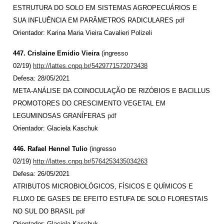
ESTRUTURA DO SOLO EM SISTEMAS AGROPECUÁRIOS E
SUA INFLUÊNCIA EM PARÂMETROS RADICULARES
pdf
Orientador: Karina Maria Vieira Cavalieri Polizeli
447. Crislaine Emidio Vieira
(ingresso
02/19)
http://lattes.cnpq.br/5429771572073438
Defesa: 28/05/2021
META-ANÁLISE DA COINOCULAÇÃO DE RIZÓBIOS E BACILLUS
PROMOTORES DO CRESCIMENTO VEGETAL EM
LEGUMINOSAS GRANÍFERAS
pdf
Orientador: Glaciela Kaschuk
446. Rafael Hennel Tulio
(ingresso
02/19)
http://lattes.cnpq.br/5764253435034263
Defesa: 26/05/2021
ATRIBUTOS MICROBIOLÓGICOS, FÍSICOS E QUÍMICOS E
FLUXO DE GASES DE EFEITO ESTUFA DE SOLO FLORESTAIS
NO SUL DO BRASIL
pdf
Orientador: Glaciela Kaschuk