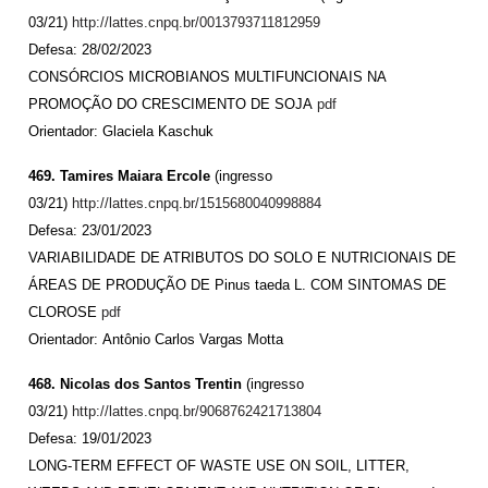
03/21)
http://lattes.cnpq.br/0013793711812959
Defesa: 28/02/2023
CONSÓRCIOS MICROBIANOS MULTIFUNCIONAIS NA
PROMOÇÃO DO CRESCIMENTO DE SOJA
pdf
Orientador: Glaciela Kaschuk
469. Tamires Maiara Ercole
(ingresso
03/21)
http://lattes.cnpq.br/1515680040998884
Defesa: 23/01/2023
VARIABILIDADE DE ATRIBUTOS DO SOLO E NUTRICIONAIS DE
ÁREAS DE PRODUÇÃO DE Pinus taeda L. COM SINTOMAS DE
CLOROSE
pdf
Orientador: Antônio Carlos Vargas Motta
468. Nicolas dos Santos Trentin
(ingresso
03/21)
http://lattes.cnpq.br/9068762421713804
Defesa: 19/01/2023
LONG-TERM EFFECT OF WASTE USE ON SOIL, LITTER,