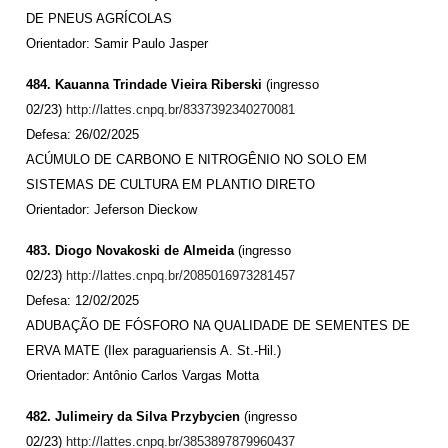
DE PNEUS AGRÍCOLAS
Orientador: Samir Paulo Jasper
484. Kauanna Trindade Vieira Riberski
(ingresso
02/23)
http://lattes.cnpq.br/8337392340270081
Defesa: 26/02/2025
ACÚMULO DE CARBONO E NITROGÊNIO NO SOLO EM
SISTEMAS DE CULTURA EM PLANTIO DIRETO
Orientador: Jeferson Dieckow
483. Diogo Novakoski de Almeida
(ingresso
02/23)
http://lattes.cnpq.br/2085016973281457
Defesa: 12/02/2025
ADUBAÇÃO DE FÓSFORO NA QUALIDADE DE SEMENTES DE
ERVA MATE (Ilex paraguariensis A. St.-Hil.)
Orientador: Antônio Carlos Vargas Motta
482. Julimeiry da Silva Przybycien
(ingresso
02/23)
http://lattes.cnpq.br/3853897879960437