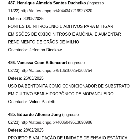
487. Henrique Almeida Santos Ducheiko
(ingresso
11/22)
http://lattes.cnpq.br/4044347219927820
Defesa: 30/05/2025
FONTES DE NITROGÊNIO E ADITIVOS PARA MITIGAR
EMISSÕES DE ÓXIDO NITROSO E AMÔNIA, E AUMENTAR
RENDIMENTO DE GRÃOS DE MILHO
Orientador: Jeferson Dieckow
486. Vanessa Coan Bittencourt
(ingresso
02/23)
http://lattes.cnpq.br/9136180254368754
Defesa: 26/03/2025
USO DA BENTONITA COMO CONDICIONADOR DE SUBSTRATO
EM CULTIVO SEMI-HIDROPÔNICO DE MORANGUEIRO
Orientador: Volnei Pauletti
485. Eduardo Affonso Jung
(ingresso
02/23)
http://lattes.cnpq.br/4086049513898986
Defesa: 28/02/2025
PROJETO E VALIDAÇÃO DE UNIDADE DE ENSAIO ESTÁTICA