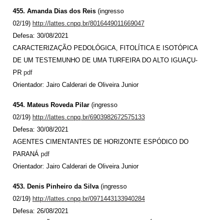
455. Amanda Dias dos Reis
(ingresso
02/19)
http://lattes.cnpq.br/8016449011669047
Defesa: 30/08/2021
CARACTERIZAÇÃO PEDOLÓGICA, FITOLÍTICA E ISOTÓPICA
DE UM TESTEMUNHO DE UMA TURFEIRA DO ALTO IGUAÇU-
PR
pdf
Orientador: Jairo Calderari de Oliveira Junior
454. Mateus Roveda Pilar
(ingresso
02/19)
http://lattes.cnpq.br/6903982672575133
Defesa: 30/08/2021
AGENTES CIMENTANTES DE HORIZONTE ESPÓDICO DO
PARANÁ
pdf
Orientador: Jairo Calderari de Oliveira Junior
453. Denis Pinheiro da Silva
(ingresso
02/19)
http://lattes.cnpq.br/0971443133940284
Defesa: 26/08/2021