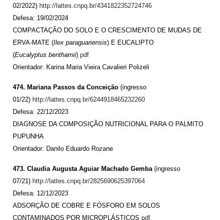
02/2022)
http://lattes.cnpq.br/4341822352724746
Defesa: 19/02/2024
COMPACTAÇÃO DO SOLO E O CRESCIMENTO DE MUDAS DE
ERVA-MATE (
Ilex paraguariensis
) E EUCALIPTO
(
Eucalyptus benthamii
)
pdf
Orientador: Karina Maria Vieira Cavalieri Polizeli
474. Mariana Passos da Conceição
(ingresso
01/22)
http://lattes.cnpq.br/6244918465232260
Defesa: 22/12/2023
DIAGNOSE DA COMPOSIÇÃO NUTRICIONAL PARA O PALMITO
PUPUNHA
Orientador: Danilo Eduardo Rozane
473. Claudia Augusta Aguiar Machado Gemba
(ingresso
07/21)
http://lattes.cnpq.br/2825690625397064
Defesa: 12/12/2023
ADSORÇÃO DE COBRE E FÓSFORO EM SOLOS
CONTAMINADOS POR MICROPLÁSTICOS
pdf