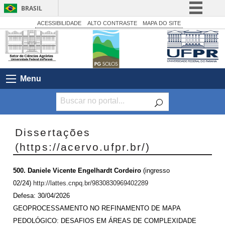
BRASIL
Simplifique!
ACESSIBILIDADE
ALTO CONTRASTE
MAPA DO SITE
Comunica BR
Participe
Acesso à informação
Menu
Legislação
Canais
Dissertações
(https://acervo.ufpr.br/)
500. Daniele Vicente Engelhardt Cordeiro
(ingresso
02/24)
http://lattes.cnpq.br/9830830969402289
Defesa: 30/04/2026
GEOPROCESSAMENTO NO REFINAMENTO DE MAPA
PEDOLÓGICO: DESAFIOS EM ÁREAS DE COMPLEXIDADE