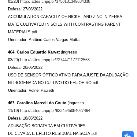
03/20)
http://lattes.cnpq.br/3758181349634338
Defesa: 27/06/2022
ACCUMULATION CAPACITY OF NICKEL AND ZINC IN YERBA
MATE CULTIVATED IN SOILS WITH CONTRASTING PARENT
MATERIALS
pdf
Orientador: Antônio Carlos Vargas Motta
464. Carlos Eduardo Karvat
(ingresso
03/20)
http://lattes.cnpq.br/7274471177112568
Defesa: 20/06/2022
USO DE SENSOR ÓPTICO ATIVO PARA AJUSTE DA ADUBAÇÃO
NITROGENADA NO CULTIVO DO FEIJOEIRO
pdf
Orientador: Volnei Pauletti
463. Carolina Marceli do Couto
(ingresso
11/19)
http://lattes.cnpq.br/8234545084027464
Defesa: 18/05/2022
ADUBAÇÃO BORATADA EM CULTIVARES
DE CEVADA E EFEITO RESIDUAL NA SOJA
pdf