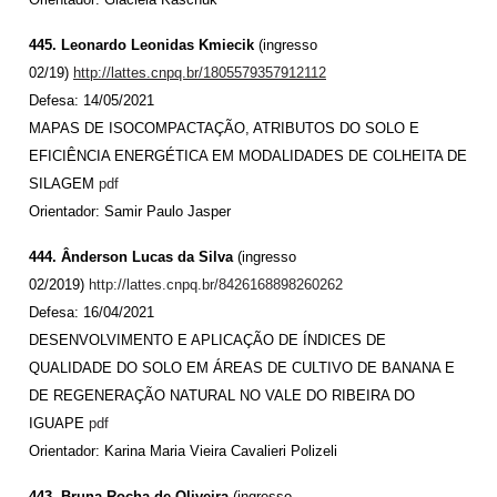
445. Leonardo Leonidas Kmiecik
(ingresso
02/19)
http://lattes.cnpq.br/1805579357912112
Defesa: 14/05/2021
MAPAS DE ISOCOMPACTAÇÃO, ATRIBUTOS DO SOLO E
EFICIÊNCIA ENERGÉTICA EM MODALIDADES DE COLHEITA DE
SILAGEM
pdf
Orientador: Samir Paulo Jasper
444. Ânderson Lucas da Silva
(ingresso
02/2019)
http://lattes.cnpq.br/8426168898260262
Defesa: 16/04/2021
DESENVOLVIMENTO E APLICAÇÃO DE ÍNDICES DE
QUALIDADE DO SOLO EM ÁREAS DE CULTIVO DE BANANA E
DE REGENERAÇÃO NATURAL NO VALE DO RIBEIRA DO
IGUAPE
pdf
Orientador: Karina Maria Vieira Cavalieri Polizeli
443. Bruna Rocha de Oliveira
(ingresso