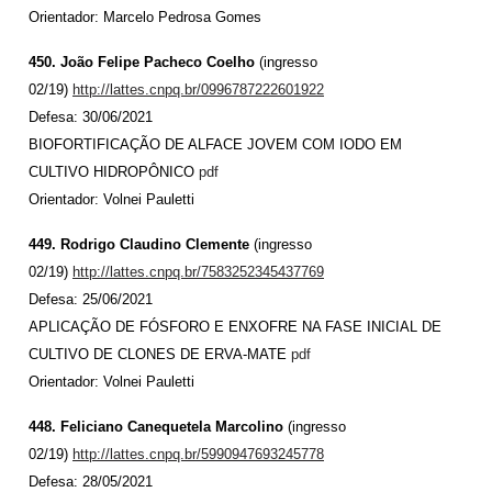
Orientador: Marcelo Pedrosa Gomes
450. João Felipe Pacheco Coelho
(ingresso
02/19)
http://lattes.cnpq.br/0996787222601922
Defesa: 30/06/2021
BIOFORTIFICAÇÃO DE ALFACE JOVEM COM IODO EM
CULTIVO HIDROPÔNICO
pdf
Orientador: Volnei Pauletti
449. Rodrigo Claudino Clemente
(ingresso
02/19)
http://lattes.cnpq.br/7583252345437769
Defesa: 25/06/2021
APLICAÇÃO DE FÓSFORO E ENXOFRE NA FASE INICIAL DE
CULTIVO DE CLONES DE ERVA-MATE
pdf
Orientador: Volnei Pauletti
448. Feliciano Canequetela Marcolino
(ingresso
02/19)
http://lattes.cnpq.br/5990947693245778
Defesa: 28/05/2021