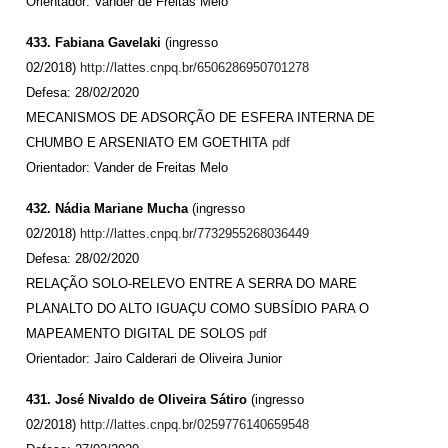
Orientador:
Vander de Freitas Melo
433. Fabiana Gavelaki
(ingresso
02/2018)
http://lattes.cnpq.br/6506286950701278
Defesa: 28/02/2020
MECANISMOS DE ADSORÇÃO DE ESFERA INTERNA DE
CHUMBO E ARSENIATO EM GOETHITA
pdf
Orientador:
Vander de Freitas Melo
432. Nádia Mariane Mucha
(ingresso
02/2018)
http://lattes.cnpq.br/7732955268036449
Defesa: 28/02/2020
RELAÇÃO SOLO-RELEVO ENTRE A SERRA DO MARE
PLANALTO DO ALTO IGUAÇU COMO SUBSÍDIO PARA O
MAPEAMENTO DIGITAL DE SOLOS
pdf
Orientador: Jairo Calderari de Oliveira Junior
431. José Nivaldo de Oliveira Sátiro
(ingresso
02/2018)
http://lattes.cnpq.br/0259776140659548