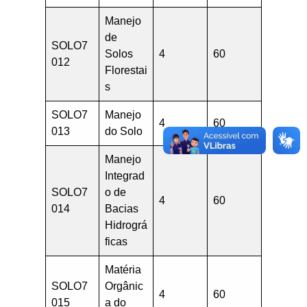
Manejo
de
SOLO7
Solos
4
60
012
Florestai
s
SOLO7
Manejo
4
60
013
do Solo
Manejo
Integrad
SOLO7
o de
4
60
014
Bacias
Hidrográ
ficas
Matéria
SOLO7
Orgânic
4
60
015
a do