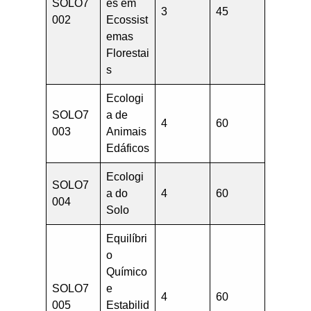
SOLO7
es em
3
45
002
Ecossist
emas
Florestai
s
Ecologi
SOLO7
a de
4
60
003
Animais
Edáficos
Ecologi
SOLO7
a do
4
60
004
Solo
Equilíbri
o
Químico
SOLO7
e
4
60
005
Estabilid