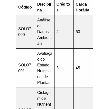
Discipli
Crédito
Carga
Código
na
s
Horária
Análise
de
SOLO7
Dados
4
60
000
Ambient
ais
Avaliaçã
o do
SOLO7
Estado
3
45
001
Nutricio
nal de
Plantas
Ciclage
m de
Nutrient