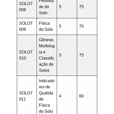
Fertilida
SOLO7
de do
5
75
008
Solo
SOLO7
Física
5
75
009
do Solo
Gênese,
Morfolog
SOLO7
ia e
5
75
010
Classific
ação de
Solos
Indicado
res de
SOLO7
Qualida
4
60
011
de
Física
do Solo