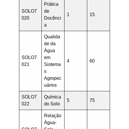
Prática
SOLO7
de
1
15
020
Docênci
a
Qualida
de da
Água
SOLO7
em
4
60
021
Sistema
s
Agropec
uários
SOLO7
Química
5
75
022
do Solo
Relação
Água-