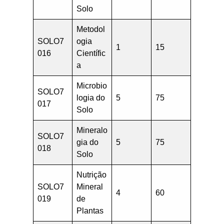
Solo
Metodol
SOLO7
ogia
1
15
016
Científic
a
Microbio
SOLO7
logia do
5
75
017
Solo
Mineralo
SOLO7
gia do
5
75
018
Solo
Nutrição
SOLO7
Mineral
4
60
019
de
Plantas