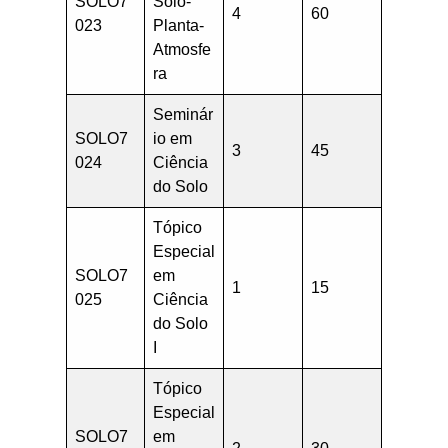
SOLO7
Solo-
4
60
023
Planta-
Atmosfe
ra
Seminár
SOLO7
io em
3
45
024
Ciência
do Solo
Tópico
Especial
SOLO7
em
1
15
025
Ciência
do Solo
I
Tópico
Especial
SOLO7
em