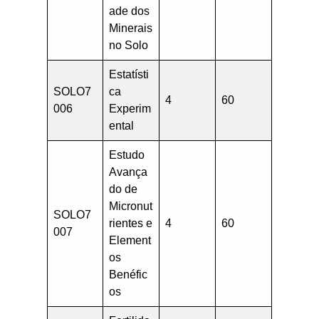
ade dos
Minerais
no Solo
Estatísti
SOLO7
ca
4
60
006
Experim
ental
Estudo
Avança
do de
Micronut
SOLO7
rientes e
4
60
007
Element
os
Benéfic
os