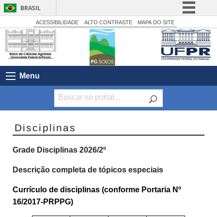
BRASIL
Simplifique!
ACESSIBILIDADE
ALTO CONTRASTE
MAPA DO SITE
Comunica BR
Participe
Acesso à informação
Menu
Legislação
Canais
Disciplinas
Grade Disciplinas 2026/2º
Descrição completa de tópicos especiais
Currículo de disciplinas (conforme Portaria Nº
16/2017-PRPPG)