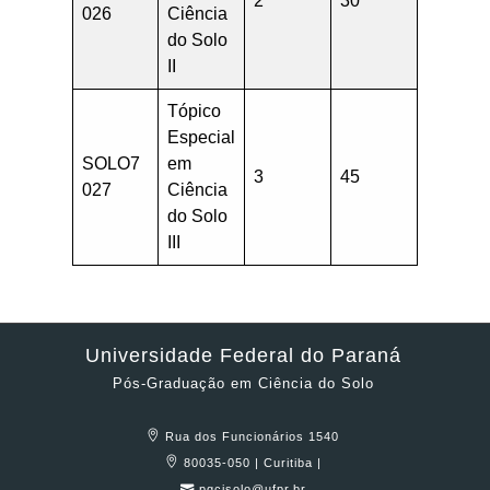
2
30
026
Ciência
do Solo
II
Tópico
Especial
SOLO7
em
3
45
027
Ciência
do Solo
III
Universidade Federal do Paraná
Pós-Graduação em Ciência do Solo
Rua dos Funcionários 1540
80035-050 | Curitiba |
pgcisolo@ufpr.br